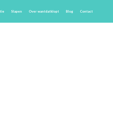
tie
Slapen
Over wantdatklopt
Blog
Contact