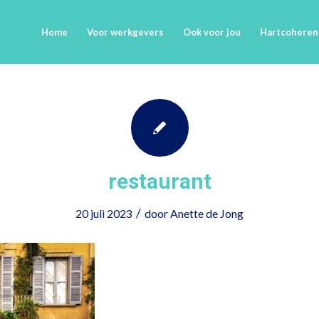
Home
Voor werkgevers
Ook voor jou
Hartcoheren
restaurant
/
20 juli 2023
door
Anette de Jong