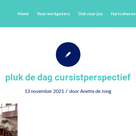
Home
Voor werkgevers
Ook voor jou
Hartcoheren
pluk de dag cursistperspectief
/
13 november 2021
door
Anette de Jong