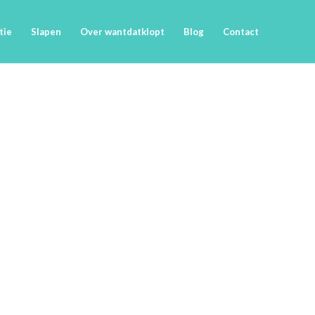
tie
Slapen
Over wantdatklopt
Blog
Contact