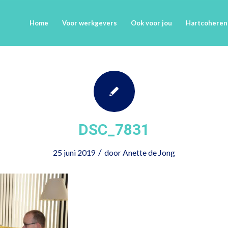
Home
Voor werkgevers
Ook voor jou
Hartcoheren
DSC_7831
/
25 juni 2019
door
Anette de Jong