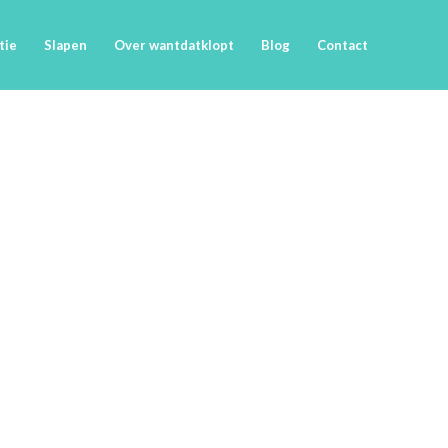
tie
Slapen
Over wantdatklopt
Blog
Contact