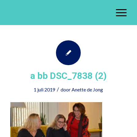
a bb DSC_7838 (2)
/
1 juli 2019
door
Anette de Jong