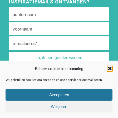
INSPIRATIEMAILS ONTVANGEN?
Beheer cookie toestemming
Algemene voorwaarden vind je
hier
Wij gebruiken cookies om onze site en onze service te optimaliseren.
Privacyreglement vind je
hier
Accepteren
Weigeren