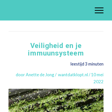
Veiligheid en je
immuunsysteem
leestijd 3 minuten
door Anette de Jong / wantdatklopt.nl / 10 mei
2022