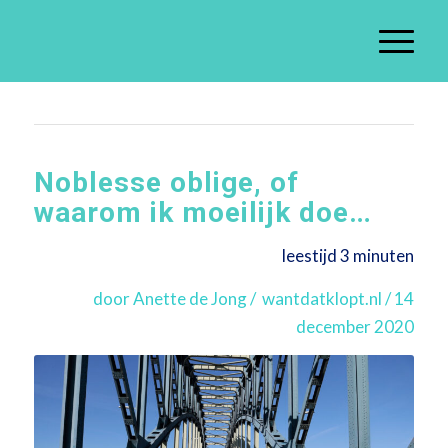
Noblesse oblige, of
waarom ik moeilijk doe…
leestijd 3 minuten
door Anette de Jong / wantdatklopt.nl / 14
december 2020