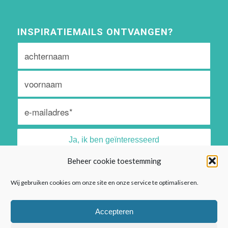
INSPIRATIEMAILS ONTVANGEN?
Beheer cookie toestemming
Algemene voorwaarden vind je
hier
Wij gebruiken cookies om onze site en onze service te optimaliseren.
Privacyreglement vind je
hier
Accepteren