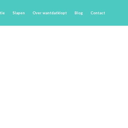
tie
Slapen
Over wantdatklopt
Blog
Contact