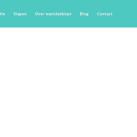
tie
Slapen
Over wantdatklopt
Blog
Contact