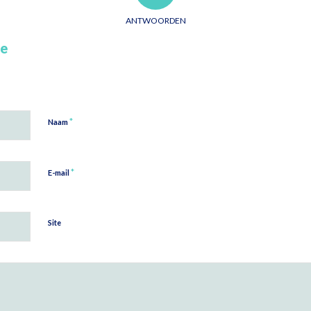
ANTWOORDEN
ie
*
Naam
*
E-mail
Site