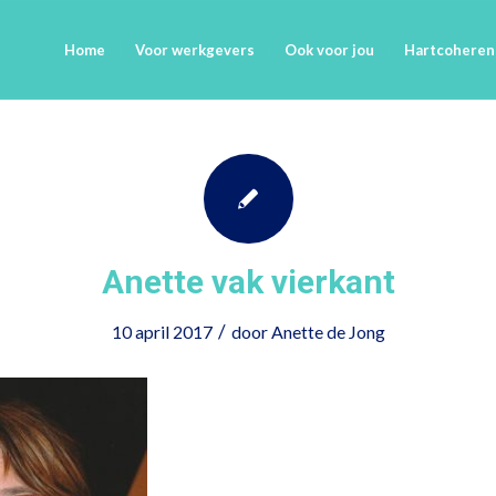
Home
Voor werkgevers
Ook voor jou
Hartcoheren
Anette vak vierkant
/
10 april 2017
door
Anette de Jong