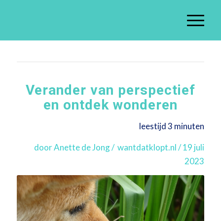
Verander van perspectief
en ontdek wonderen
leestijd 3 minuten
door Anette de Jong / wantdatklopt.nl / 19 juli
2023