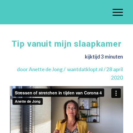
Tip vanuit mijn slaapkamer
kijktijd 3 minuten
door Anette de Jong / wantdatklopt.nl / 28 april
2020