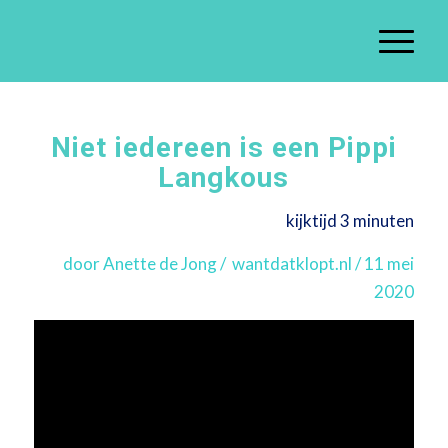
Niet iedereen is een Pippi
Langkous
kijktijd 3 minuten
door Anette de Jong / wantdatklopt.nl / 11 mei
2020