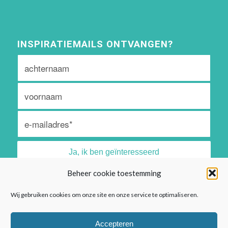
INSPIRATIEMAILS ONTVANGEN?
Beheer cookie toestemming
Algemene voorwaarden vind je
hier
Wij gebruiken cookies om onze site en onze service te optimaliseren.
Privacyreglement vind je
hier
Accepteren