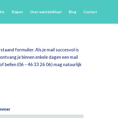
tie
Slapen
Over wantdatklopt
Blog
Contact
taand formulier. Als je mail succesvol is
 ontvang je binnen enkele dagen een mail
of bellen (06 – 46 33 26 06) mag natuurlijk
ummer