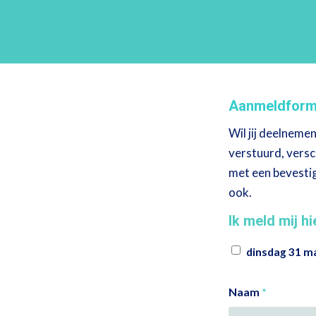
Aanmeldformu
Wil jij deelnemen
verstuurd, versc
met een bevestig
ook.
Ik meld mij h
dinsdag 31 ma
Naam
*