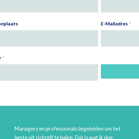
nplaats
E-Mailadres
*
r
*
Managers en professionals begeleiden om het
beste uit zichzelf te halen. Dát is wat ik doe.