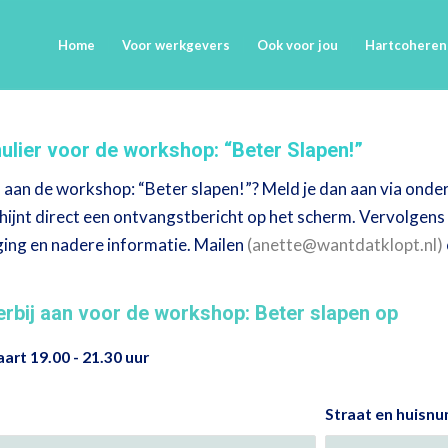
Home
Voor werkgevers
Ook voor jou
Hartcoheren
lier voor de workshop: “Beter Slapen!”
 aan de workshop: “Beter slapen!”? Meld je dan aan via onders
hijnt direct een ontvangstbericht op het scherm. Vervolgens
ing en nadere informatie. Mailen
(
anette@wantdatklopt.nl
)
ierbij aan voor de workshop: Beter slapen op
art 19.00 - 21.30 uur
Straat en huisn